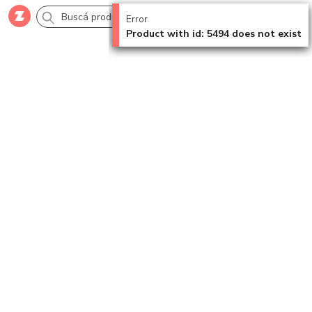
Error
Product with id: 5494 does not exist
Comprar
Creá tu cuenta
Ingresá
Categorías
SALE 70% OFF
Novedades
Campañas
Logo 24hs