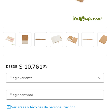
Marcas
Catálogos
Sé partner
$ 10.761
99
DESDE
Elegir variante
Natural / Natural / Corcho
2511 un.
Ver áreas y técnicas de personalización