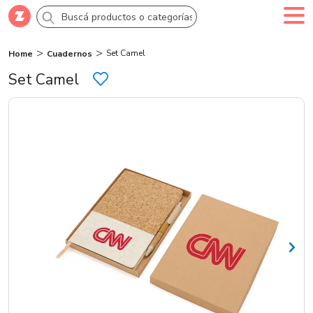
Set Camel
Home
Cuadernos
Comprar
Creá tu cuenta
Ingresá
Set Camel
Categorías
SALE 70% OFF
Novedades
Campañas
Logo 24hs