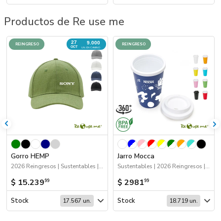
Productos de Re use me
27
9.000
REINGRESO
REINGRESO
OCT
UN. EN CAMINO
Gorro HEMP
Jarro Mocca
2026 Reingresos | Sustentables | Próximos Arribos | Gorros
Sustentables | 2026 Reingresos | Drinkware
$ 15.239
$ 2981
99
99
Stock
Stock
17.567 un.
18.719 un.