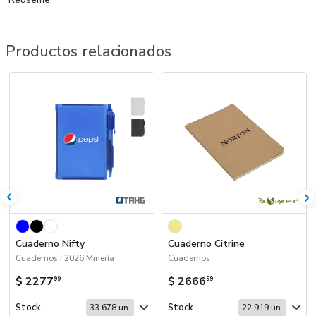
Productos relacionados
Cuaderno Nifty
Cuaderno Citrine
Cuadernos | 2026 Minería
Cuadernos
$ 2277
$ 2666
99
99
Stock
Stock
33.678 un.
22.919 un.