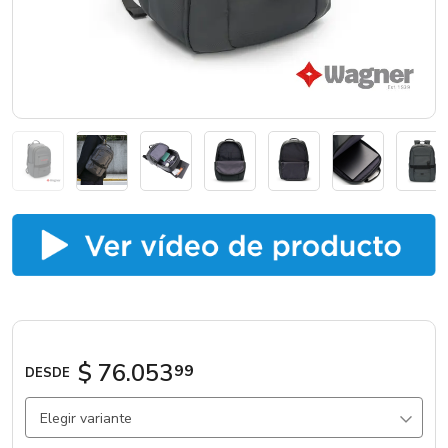
Marcas
Catálogos
Sé partner
$ 76.053
99
DESDE
Elegir variante