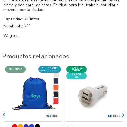
comodidad. En su interior cuenta con dos bolsillos pequeños sin
cierre y dos para lapiceras. Es ideal para ir al trabajo, estudiar o
moverse por la ciudad.
Capacidad: 21 litros.
Notebook:17´´
Wagner.
Productos relacionados
6
19.800
+10% OFF AL
REINGRESO
CONTADO
NOV
UN. EN CAMINO
SALE 70%
OFF