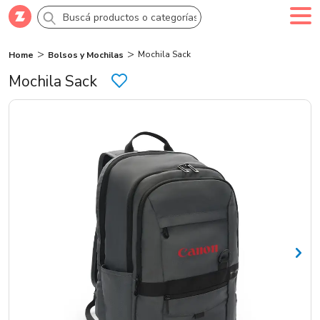
Mochila Sack
Home
Bolsos y Mochilas
Comprar
Creá tu cuenta
Ingresá
Mochila Sack
Categorías
SALE 70% OFF
Novedades
Campañas
Logo 24hs