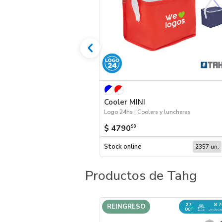
Cooler MINI
Logo 24hs | Coolers y luncheras
$ 4790
99
Stock online
2357 un.
Productos de Tahg
27
8.
REINGRESO
OCT
UN. EN CA