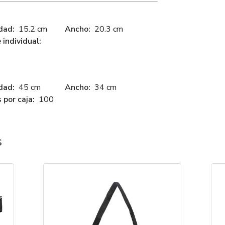
dad:
15.2 cm
Ancho:
20.3 cm
individual:
dad:
45 cm
Ancho:
34 cm
 por caja:
100
s