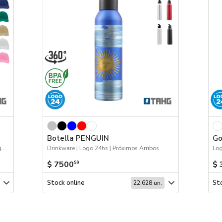
Botella PENGUIN
Go
Gorros | Logo 24hs | Workwear | 2026 Reingresos | Próximos Arribos
Drinkware | Logo 24hs | Próximos Arribos
$ 7500
$ 
99
Stock online
Sto
22.628 un.