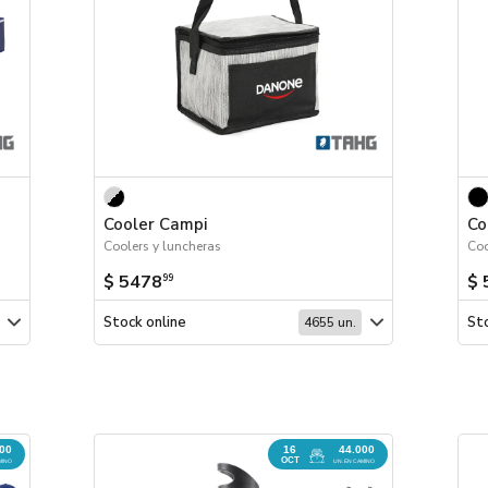
Cooler Campi
Co
Coolers y luncheras
Coo
$ 5478
$ 
99
Stock online
Sto
4655 un.
700
16
44.000
OCT
MINO
UN. EN CAMINO