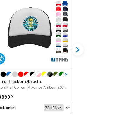
rro Trucker c/broche
Botella ALU c/hand
Logo 24hs | Gorros | Próximos Arribos | 2026 Día de la Niñez
Logo 24hs | 2026 Reingr
3390
$ 7346
99
99
ck online
Stock online
75.481 un.