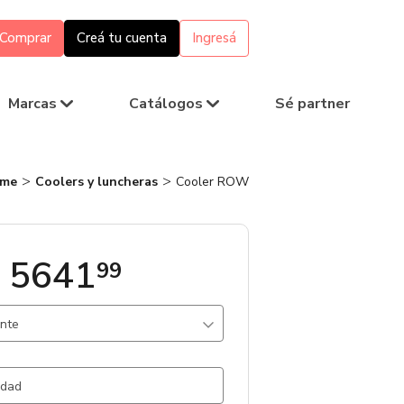
Comprar
Creá tu cuenta
Ingresá
Marcas
Catálogos
Sé partner
me
Coolers y luncheras
Cooler ROW
 5641
99
ante
egro / Poliestileno
19.642 un.
Blanco / Poliestileno
5860 un.