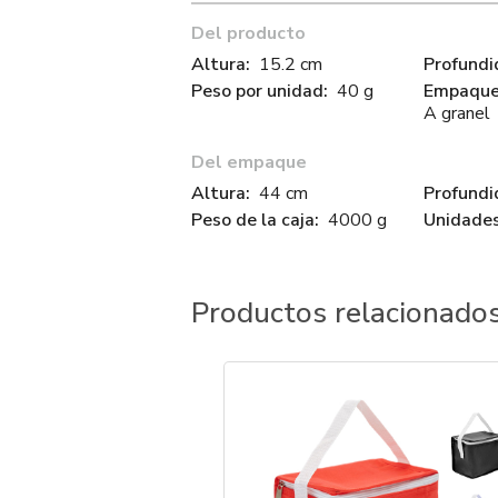
Del producto
Altura:
15.2 cm
Profundi
Peso por unidad:
40 g
Empaque 
A granel
Del empaque
Altura:
44 cm
Profundi
Peso de la caja:
4000 g
Unidades
Productos relacionado