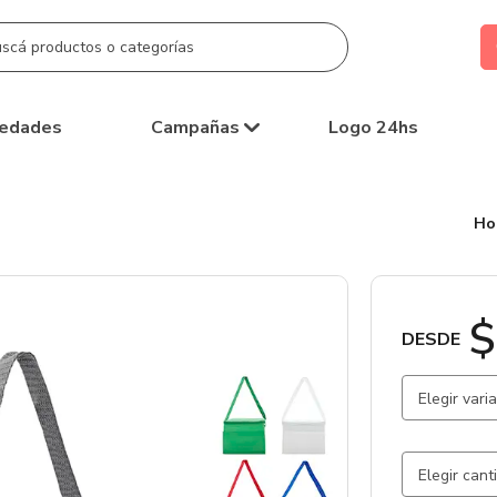
edades
Campañas
Logo 24hs
Ho
$
DESDE
Elegir vari
Negro / N
Blanco / 