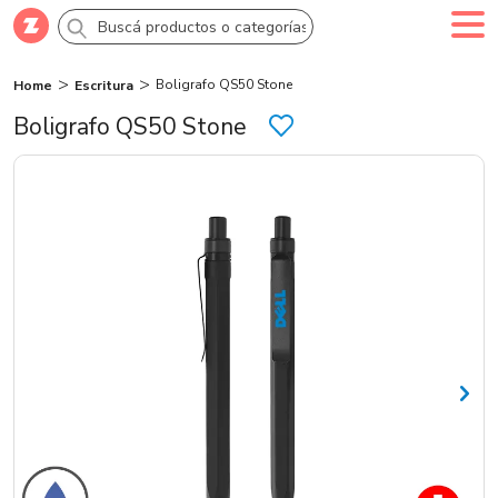
Boligrafo QS50 Stone
Home
Escritura
Comprar
Creá tu cuenta
Ingresá
Boligrafo QS50 Stone
Categorías
SALE 70% OFF
Novedades
Campañas
Logo 24hs