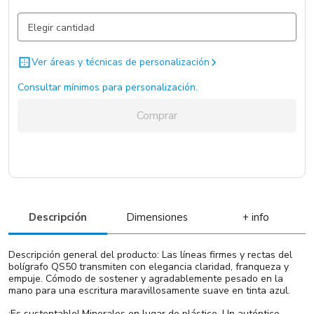
Negro / Negro / ABS
1750 un.
Ver áreas y técnicas de personalización
Consultar mínimos para personalización.
Comprar
Descripción
Dimensiones
+ info
Descripción general del producto: Las líneas firmes y rectas del
bolígrafo QS50 transmiten con elegancia claridad, franqueza y
empuje. Cómodo de sostener y agradablemente pesado en la
mano para una escritura maravillosamente suave en tinta azul.
¡Es sustentable! Minerales en lugar de plástico. Un auténtico