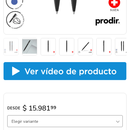
Marcas
Catálogos
Sé partner
$ 15.981
99
DESDE
Elegir variante