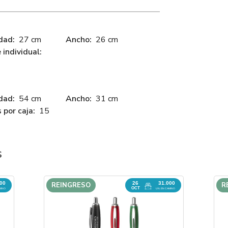
dad:
27 cm
Ancho:
26 cm
individual:
dad:
54 cm
Ancho:
31 cm
 por caja:
15
s
000
26
31.000
REINGRESO
R
OCT
MINO
UN. EN CAMINO