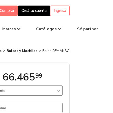
Comprar
Creá tu cuenta
Ingresá
Marcas
Catálogos
Sé partner
e
Bolsos y Mochilas
Bolso REMANSO
 66.465
99
ante
rde / .
372 un.
egro / .
256 un.