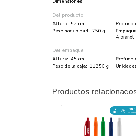
Dimensiones
Del producto
Altura:
52 cm
Profundi
Peso por unidad:
750 g
Empaque 
A granel
Del empaque
Altura:
45 cm
Profundi
Peso de la caja:
11250 g
Unidades
Productos relacionado
7
10.
DEC
UN. EN CA