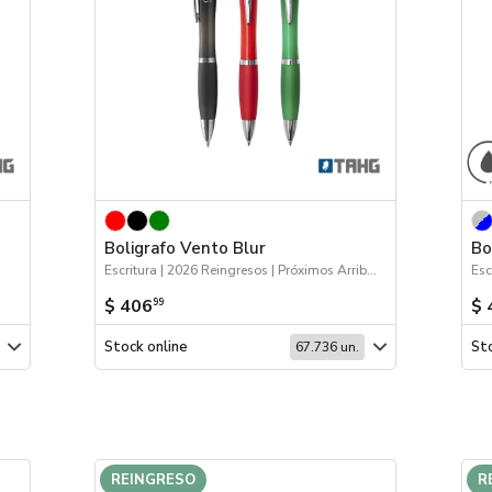
Boligrafo Vento Blur
Bo
Escritura | 2026 Reingresos | Próximos Arribos
$ 406
$ 
99
Stock online
Sto
67.736 un.
REINGRESO
R