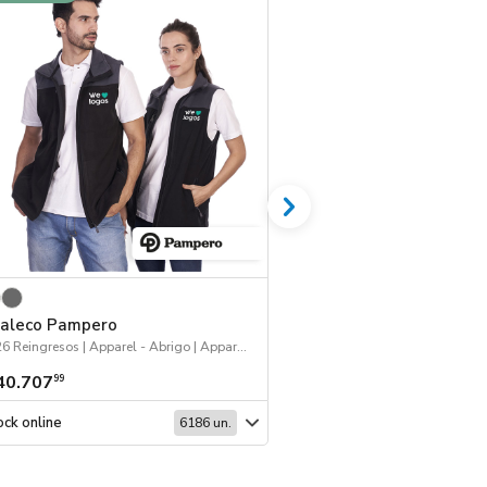
aleco Pampero
Gorro Santa Fe M
2026 Reingresos | Apparel - Abrigo | Apparel | Workwear
40.707
$ 15.182
99
99
ck online
Stock online
6186 un.