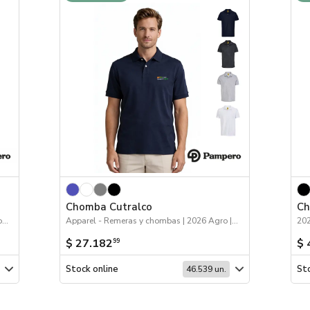
Chomba Cutralco
Ch
Apparel - Abrigo | Apparel | 2026 Reingresos | Workwear
Apparel - Remeras y chombas | 2026 Agro | Workwear | Apparel | 2026 Reingresos
$ 27.182
$ 
99
Stock online
Sto
46.539 un.