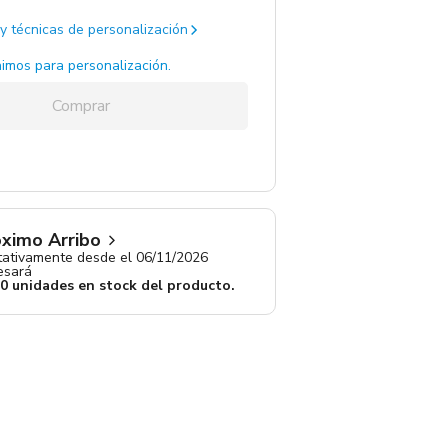
y técnicas de personalización
ki / Beige / kaki / .
1 un.
imos para personalización.
Comprar
ximo Arribo
ativamente desde el 06/11/2026
resará
00 unidades en stock del producto.