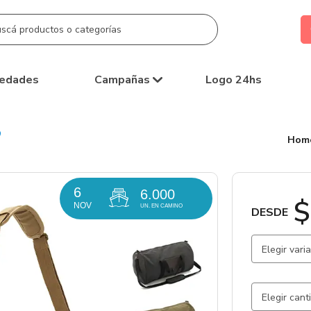
edades
Campañas
Logo 24hs
Hom
6
6.000
$
NOV
UN. EN CAMINO
DESDE
Elegir vari
Verde / Ve
Negro / N