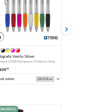
ligrafo Vento Silver
Boligrafo Vento W
Escritura | 2026 Reingresos | Próximos Arribos
406
$ 406
99
99
ck online
Stock online
130.578 un.
EINGRESO
REINGRESO