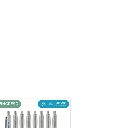
26
40.000
EINGRESO
REINGRESO
OCT
UN. EN CAMINO