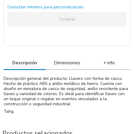
Consultar mínimos para personalización.
Naranja / Naranja / Poliestileno
55 un.
Comprar
Azul / Azul / Poliestileno
3 un.
Descripción
Dimensiones
+ info
Descripción general del producto: Llavero con forma de casco.
Hecho de plástico ABS y anillo metálico de hierro. Cuenta con
diseño en miniatura de casco de seguridad, anillo resistente para
llaves y variedad de colores. Es ideal para identificar llaves con
un toque original o regalar en eventos vinculados a la
construcción o seguridad industrial.
Tahg.
Productos relacionados