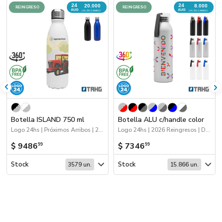
24
24
20.000
8.000
REINGRESO
REINGRESO
AUG
AUG
UN. EN CAMINO
UN. EN CAMINO
Botella ISLAND 750 ml
Botella ALU c/handle color
Logo 24hs | Próximos Arribos | 2026 Reingresos | Drinkware
Logo 24hs | 2026 Reingresos | Drinkware
$ 9486
$ 7346
99
99
Stock
Stock
3579 un.
15.866 un.