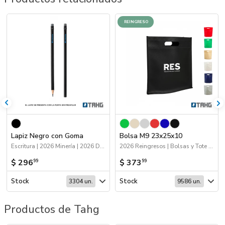
REINGRESO
Lapiz Negro con Goma
Bolsa M9 23x25x10
Escritura | 2026 Minería | 2026 Día de la Niñez
2026 Reingresos | Bolsas y Tote Bags
$ 296
$ 373
99
99
Stock
Stock
3304 un.
9586 un.
Productos de Tahg