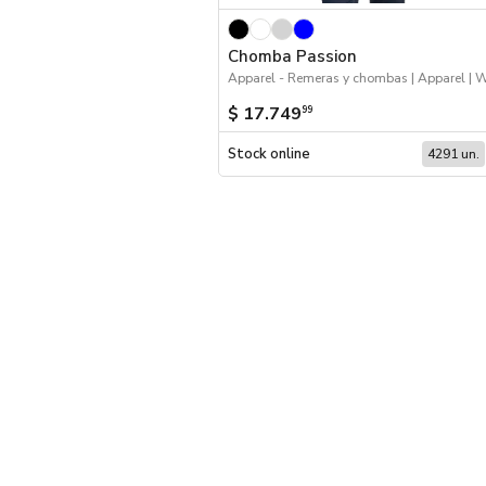
Chomba Passion
$ 17.749
99
Stock online
4291 un.