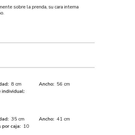
ente sobre la prenda, su cara interna
ño.
dad:
8 cm
Ancho:
56 cm
individual:
dad:
35 cm
Ancho:
41 cm
 por caja:
10