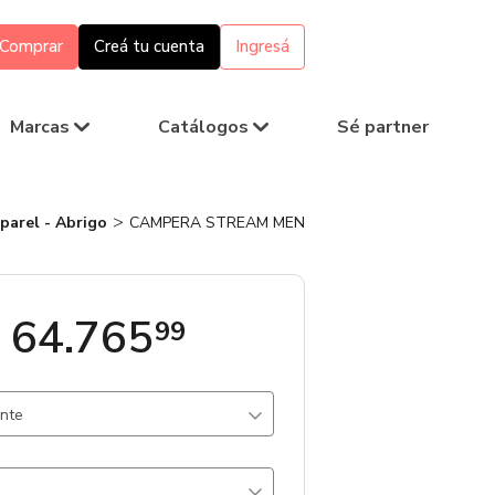
Comprar
Creá tu cuenta
Ingresá
Marcas
Catálogos
Sé partner
parel - Abrigo
CAMPERA STREAM MEN
 64.765
99
ante
224 un.