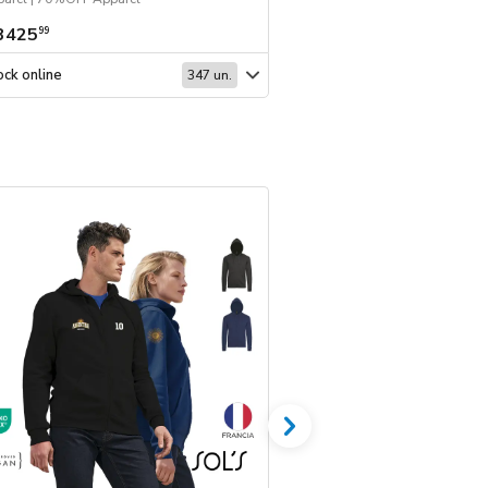
3425
$ 4013
99
99
ck online
Stock online
347 un.