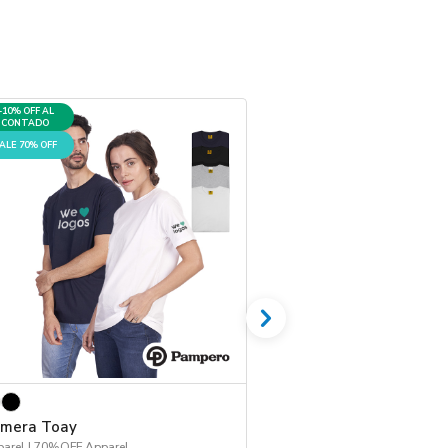
+10% OFF AL
+10% OFF AL
CONTADO
CONTADO
ALE 70% OFF
SALE 70% OFF
mera Toay
Remera Game
arel | 70%OFF Apparel
Apparel | 70%OFF Appa