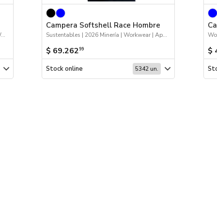
Campera Softshell Race Hombre
Ca
Apparel - Remeras y chombas | Apparel | Workwear | 2026 Minería | Sustentables
Sustentables | 2026 Minería | Workwear | Apparel | Apparel - Abrigo
$ 69.262
$ 
99
Stock online
Sto
5342 un.