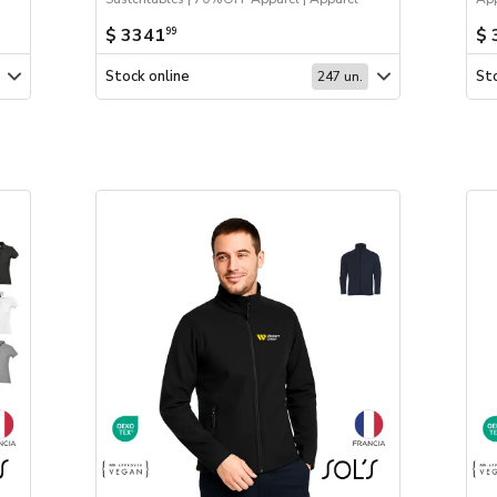
$ 3341
$ 
99
Stock online
Sto
247 un.