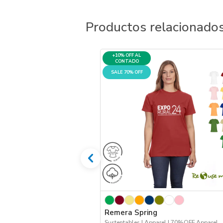
Productos relacionado
+10% OFF AL
CONTADO
SALE 70% OFF
Remera Spring
Sustentables | Apparel | 70%OFF Apparel