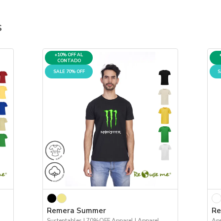
s
+10% OFF AL
CONTADO
SALE 70% OFF
S
Remera Summer
Re
Sustentables | 70%OFF Apparel | Apparel
App