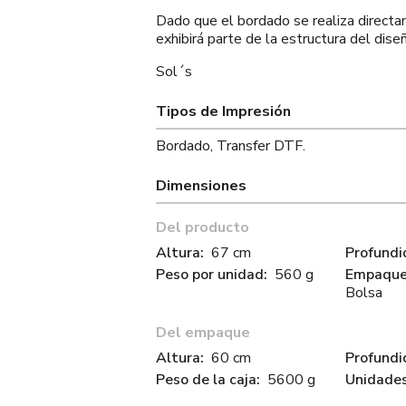
Dado que el bordado se realiza directam
exhibirá parte de la estructura del dise
Sol´s
Tipos de Impresión
Bordado, Transfer DTF.
Dimensiones
Del producto
Altura:
67 cm
Profundi
Peso por unidad:
560 g
Empaque 
Bolsa
Del empaque
Altura:
60 cm
Profundi
Peso de la caja:
5600 g
Unidades