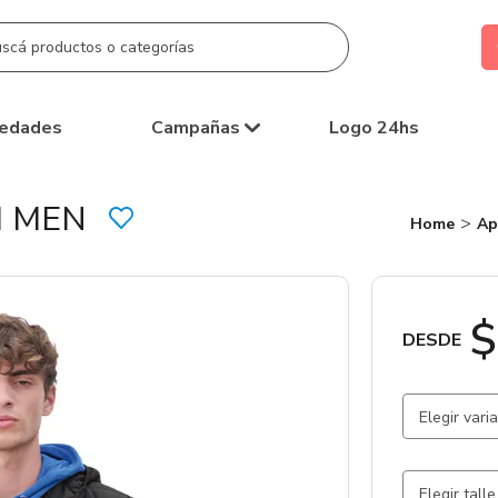
edades
Campañas
Logo 24hs
 MEN
Home
Ap
$
DESDE
Elegir vari
Negro
Elegir talle