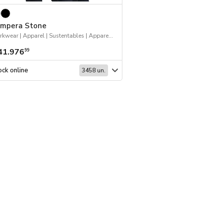
mpera Stone
Hoodie Snake
Workwear | Apparel | Sustentables | Apparel - Abrigo
Apparel | Apparel - Abr
41.976
$ 27.850
99
99
ck online
Stock online
3458 un.