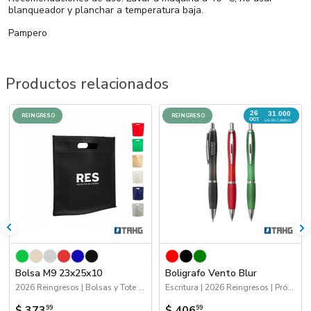
blanqueador y planchar a temperatura baja.
Pampero
Productos relacionados
26
31.000
REINGRESO
REINGRESO
OCT
UN. EN CAMINO
Bolsa M9 23x25x10
Boligrafo Vento Blur
2026 Reingresos | Bolsas y Tote Bags
Escritura | 2026 Reingresos | Próximos Arribos
$ 373
$ 406
99
99