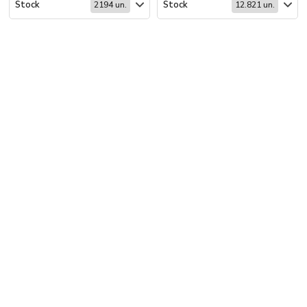
Stock
Stock
2194 un.
12.821 un.