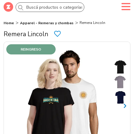
Remera Lincoln
Home
Apparel - Remeras y chombas
Comprar
Creá tu cuenta
Ingresá
Remera Lincoln
Categorías
REINGRESO
SALE 70% OFF
Novedades
Campañas
Logo 24hs