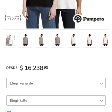
Marcas
Catálogos
Sé partner
$ 16.238
99
DESDE
Elegir variante
Negro
28.676 un.
Elegir talle
Blanco
24.300 un.