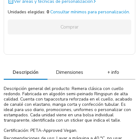
Total:
0
Ver áreas y técnicas de personalización
Azul
9900 un.
Unidades elegidas:
0
Consultar mínimos para personalización.
Gris Claro
7602 un.
Agregar unidades
Comprar
Descripción
Dimensiones
+ info
Descripción general del producto: Remera clásica con cuello
redondo. Fabricada en algodón semi-peinado Ringspun de alta
calidad. Cuenta con tapacostura reforzada en el cuello, acabado
de canalé con elastano, manga corta y confección tubular. Es
ideal para uso diario, promociones, uniformes o personalizar con
estampados. Cada unidad viene en una bolsa individual
transparente, identificada con un sticker que indica el talle.
Certificación: PETA-Approved Vegan.
Recomendaciones de uso: Lavar a máquina a 40 °C, no usar