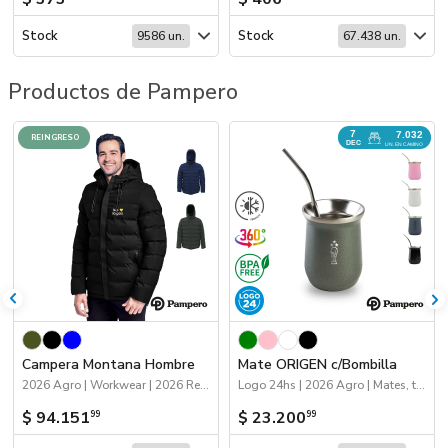
Stock
Stock
9586 un.
67.438 un.
Productos de Pampero
7
7.032
REINGRESO
DEC
UN. EN CAMINO
Campera Montana Hombre
Mate ORIGEN c/Bombilla
2026 Agro | Workwear | 2026 Reingresos | Apparel - Abrigo | Apparel
Logo 24hs | 2026 Agro | Mates, termos y materas | Próximos Arribos | Drinkware
$ 94.151
$ 23.200
99
99