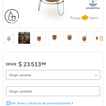
Marcas
Catálogos
Sé partner
$ 23.513
99
DESDE
Elegir variante
Natural / Calabaza
443 un.
Ver áreas y técnicas de personalización