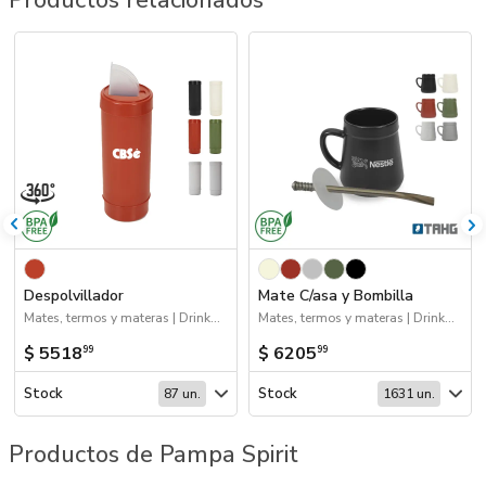
Productos relacionados
Despolvillador
Mate C/asa y Bombilla
Mates, termos y materas | Drinkware
Mates, termos y materas | Drinkware
$ 5518
$ 6205
99
99
Stock
Stock
87 un.
1631 un.
Productos de Pampa Spirit