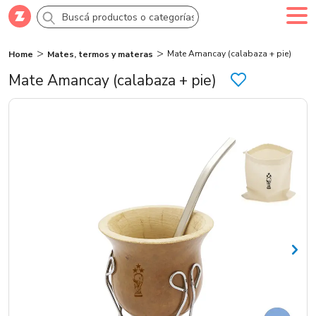
Mate Amancay (calabaza + pie)
Home
Mates, termos y materas
Comprar
Creá tu cuenta
Ingresá
Mate Amancay (calabaza + pie)
Categorías
SALE 70% OFF
Novedades
Campañas
Logo 24hs