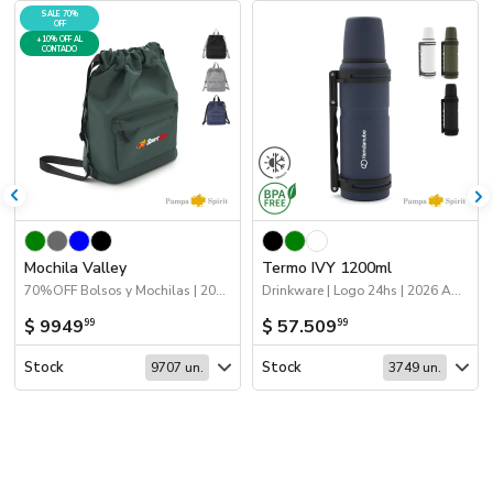
SALE 70%
OFF
+10% OFF AL
CONTADO
Mochila Valley
Termo IVY 1200ml
70%OFF Bolsos y Mochilas | 2026 Día de la Niñez | Bolsos y Mochilas
Drinkware | Logo 24hs | 2026 Agro | Mates, termos y materas
$ 9949
$ 57.509
99
99
Stock
Stock
9707 un.
3749 un.