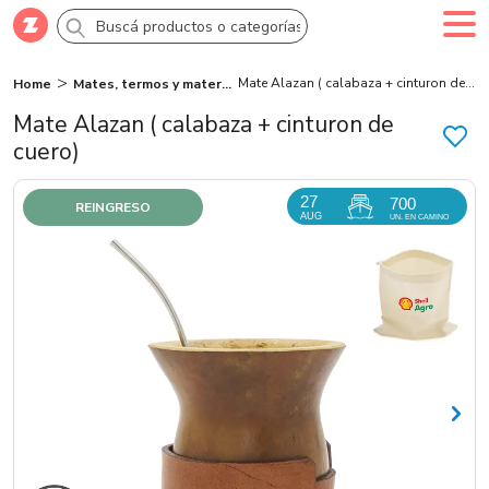
Mate Alazan ( calabaza + cinturon de cuero)
Home
Mates, termos y materas
Comprar
Creá tu cuenta
Ingresá
Mate Alazan ( calabaza + cinturon de
cuero)
Categorías
27
700
REINGRESO
AUG
UN. EN CAMINO
SALE 70% OFF
Novedades
Campañas
Logo 24hs