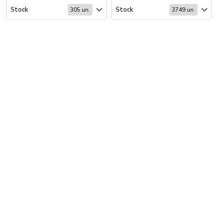
Stock
Stock
305 un.
3749 un.