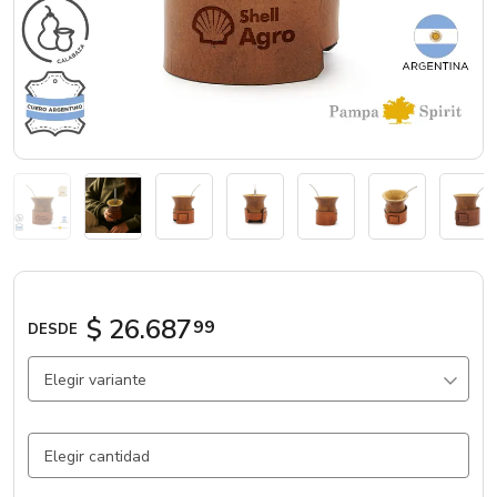
Marcas
Catálogos
Sé partner
$ 26.687
99
DESDE
Elegir variante
Natural / Calabaza
515 un.