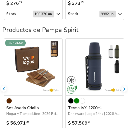
$ 276
$ 373
99
99
Stock
Stock
190.370 un.
9982 un.
Productos de Pampa Spirit
REINGRESO
Set Asado Criollo.
Termo IVY 1200ml
Hogar y Tiempo Libre | 2026 Reingresos
Drinkware | Logo 24hs | 2026 Agro | Mates, termos y materas
$ 56.971
$ 57.509
99
99