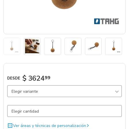
Marcas
Catálogos
Sé partner
$ 3624
99
DESDE
Elegir variante
Natural / Corcho / .
3811 un.
Ver áreas y técnicas de personalización