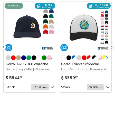
27
11
8.700
12.000
REINGRESO
OCT
SEP
UN. EN CAMINO
UN. EN CAMINO
Gorro TAHG 168 c/broche
Gorro Trucker c/broche
Gorros | Logo 24hs | Workwear | 2026 Reingresos | Próximos Arribos
Logo 24hs | Gorros | Próximos Arribos | 2026 Día de la Niñez
$ 5944
$ 3390
99
99
Stock
Stock
87.196 un.
76.305 un.