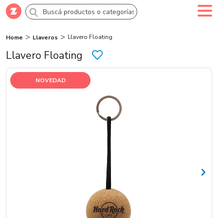
Llavero Floating
Home
Llaveros
Comprar
Creá tu cuenta
Ingresá
Llavero Floating
Categorías
NOVEDAD
SALE 70% OFF
Novedades
Campañas
Logo 24hs