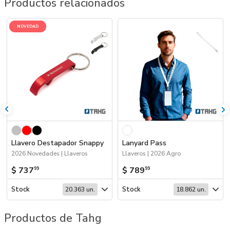
Productos relacionados
NOVEDAD
Llavero Destapador Snappy
Lanyard Pass
2026 Novedades | Llaveros
Llaveros | 2026 Agro
$ 737
$ 789
99
99
Stock
Stock
20.363 un.
18.862 un.
Productos de Tahg