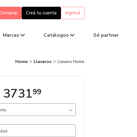
Comprar
Creá tu cuenta
Ingresá
Marcas
Catálogos
Sé partner
Home
Llaveros
Llavero Home
 3731
99
ante
amac / .
3767 un.