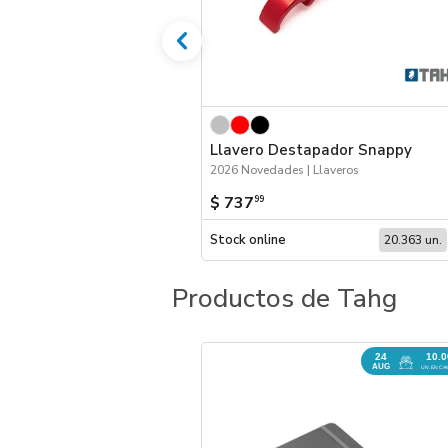
Llavero Destapador Snappy
2026 Novedades | Llaveros
$ 737
99
Stock online
20.363 un.
Productos de Tahg
24
10.
AUG
UN. EN CA