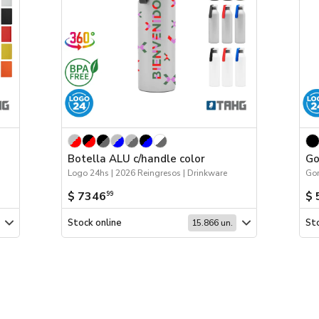
Botella ALU c/handle color
Go
Logo 24hs | 2026 Reingresos | Drinkware
$ 7346
$ 
99
Stock online
Sto
15.866 un.