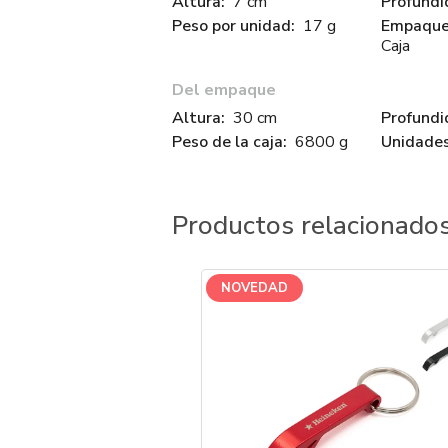
Altura:
7 cm
Profundi
Peso por unidad:
17 g
Empaque 
Caja
Del empaque
Altura:
30 cm
Profundi
Peso de la caja:
6800 g
Unidades
Productos relacionado
NOVEDAD