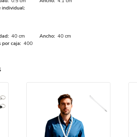
dad:
0.5 cm
Ancho:
4.1 cm
individual:
dad:
40 cm
Ancho:
40 cm
 por caja:
400
s