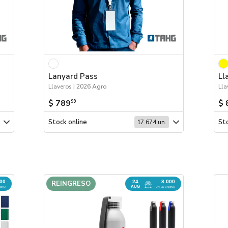
Lanyard Pass
Ll
Llaveros | 2026 Agro
Lla
$ 789
$ 
99
Stock online
Sto
17.674 un.
000
24
8.000
REINGRESO
AUG
MINO
UN. EN CAMINO