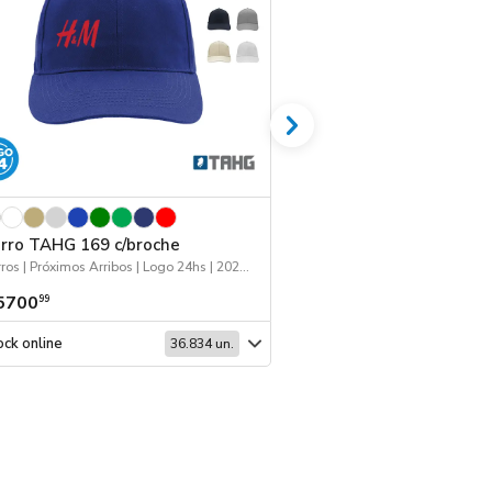
rro TAHG 169 c/broche
Mochila Cima - S
Gorros | Próximos Arribos | Logo 24hs | 2026 Minería
5700
$ 17.911
99
99
ck online
Stock online
36.834 un.