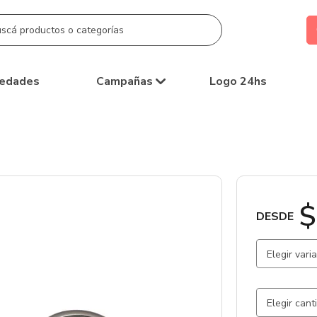
edades
Campañas
Logo 24hs
$
DESDE
Elegir vari
Negro / Z