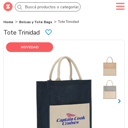
Tote Trinidad
Home
Bolsas y Tote Bags
Comprar
Creá tu cuenta
Ingresá
Tote Trinidad
Categorías
NOVEDAD
SALE 70% OFF
Novedades
Campañas
Logo 24hs