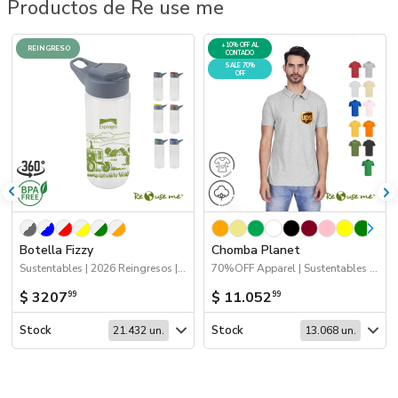
Productos de Re use me
+10% OFF AL
REINGRESO
CONTADO
SALE 70%
OFF
Botella Fizzy
Chomba Planet
Sustentables | 2026 Reingresos | Drinkware
70%OFF Apparel | Sustentables | Apparel
$ 3207
$ 11.052
99
99
Stock
Stock
21.432 un.
13.068 un.