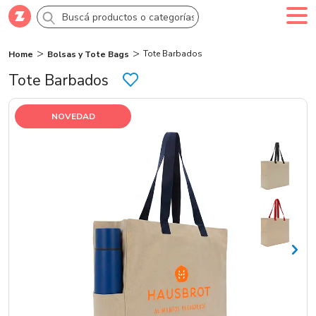
Tote Barbados
Home
Bolsas y Tote Bags
Comprar
Creá tu cuenta
Ingresá
Tote Barbados
Categorías
NOVEDAD
SALE 70% OFF
Novedades
Campañas
Logo 24hs