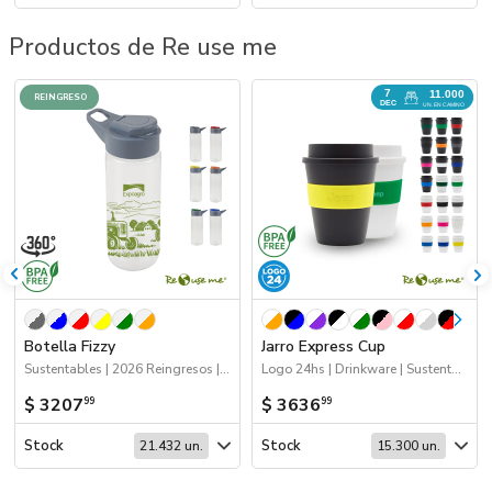
Productos de Re use me
7
11.000
REINGRESO
DEC
UN. EN CAMINO
Botella Fizzy
Jarro Express Cup
Sustentables | 2026 Reingresos | Drinkware
Logo 24hs | Drinkware | Sustentables | 2026 Minería | Próximos Arribos
$ 3207
$ 3636
99
99
Stock
Stock
21.432 un.
15.300 un.