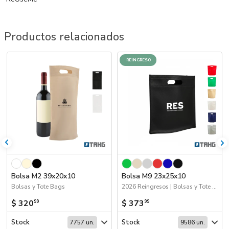
Productos relacionados
REINGRESO
Bolsa M2 39x20x10
Bolsa M9 23x25x10
Bolsas y Tote Bags
2026 Reingresos | Bolsas y Tote Bags
$ 320
$ 373
99
99
Stock
Stock
7757 un.
9586 un.