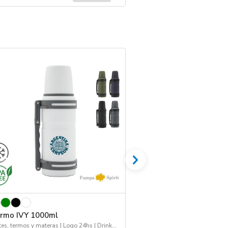
REINGRESO
rmo IVY 1000ml
Set Asado Criollo.
Mates, termos y materas | Logo 24hs | Drinkware
Hogar y Tiempo Libre | 