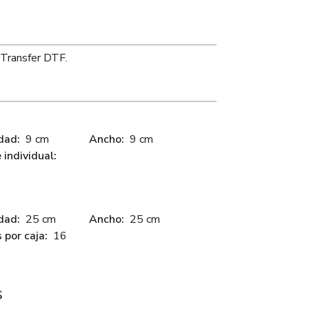
 Transfer DTF.
dad:
9 cm
Ancho:
9 cm
individual:
dad:
25 cm
Ancho:
25 cm
 por caja:
16
s