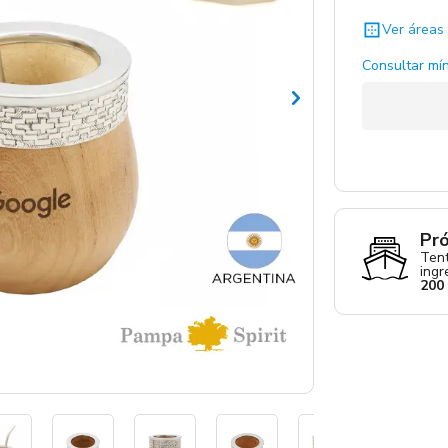
Ver áreas 
Consultar mín
Pró
Tent
ing
200