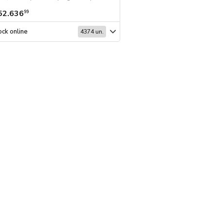
52.636
$ 56.971
99
99
ck online
Stock online
4374 un.