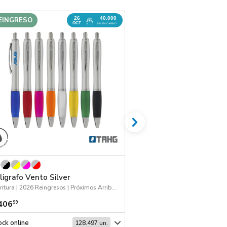
26
40.000
EINGRESO
REINGRESO
OCT
UN. EN CAMINO
ligrafo Vento Silver
Boligrafo Vento W
Escritura | 2026 Reingresos | Próximos Arribos
406
$ 406
99
99
ck online
Stock online
128.497 un.