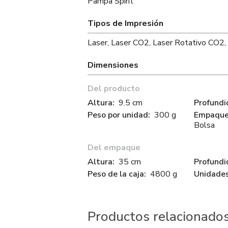
Pampa Spirit
Tipos de Impresión
Laser, Laser CO2, Laser Rotativo CO2,
Dimensiones
Del producto
Altura:
9.5 cm
Profundi
Peso por unidad:
300 g
Empaque 
Bolsa
Del empaque
Altura:
35 cm
Profundi
Peso de la caja:
4800 g
Unidades
Productos relacionado