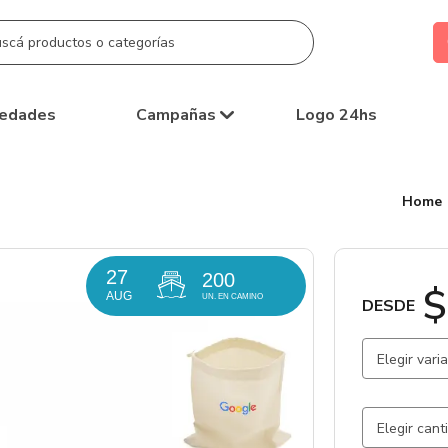
edades
Campañas
Logo 24hs
Home
27
200
$
AUG
UN. EN CAMINO
DESDE
Elegir vari
Natural /