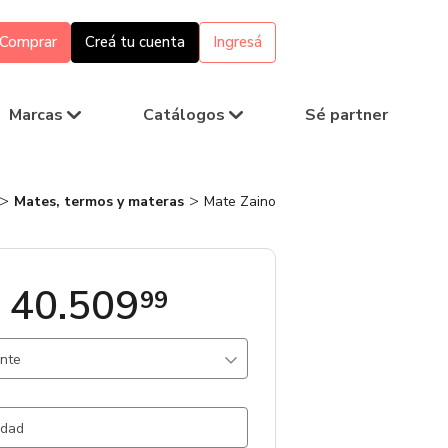
Comprar
Creá tu cuenta
Ingresá
Marcas
Catálogos
Sé partner
Mates, termos y materas
Mate Zaino
 40.509
99
ante
 Madera / .
29 un.