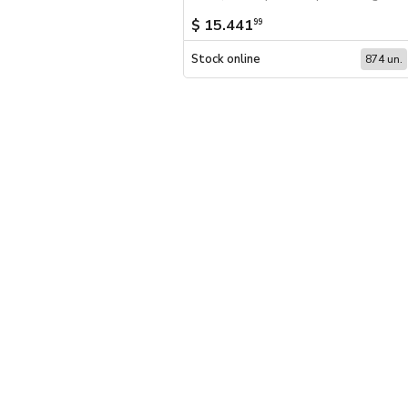
$ 15.441
99
Stock online
874 un.