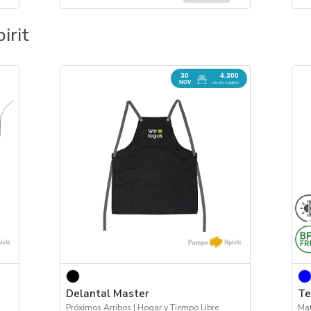
irit
30
4.300
NOV
UN. EN CAMINO
Delantal Master
Te
Próximos Arribos | Hogar y Tiempo Libre