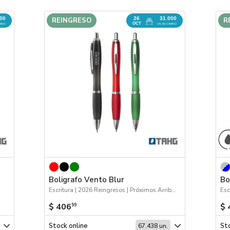
000
26
31.000
REINGRESO
R
OCT
MINO
UN. EN CAMINO
Boligrafo Vento Blur
Bo
Escritura | 2026 Reingresos | Próximos Arribos
$ 406
$ 
99
Stock online
Sto
67.438 un.