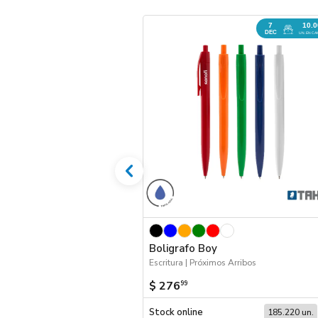
7
10.
DEC
UN. EN CA
Boligrafo Boy
Escritura | Próximos Arribos
$ 276
99
Stock online
185.220 un.