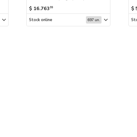
$ 16.763
$ 
99
Stock online
Sto
697 un.