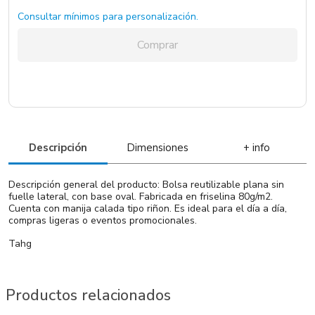
Consultar mínimos para personalización.
Rojo / Rojo / Friselina
2121 un.
Comprar
Azúl Marino / Azul Marino / Friselina
429 un.
Negro / Negro / Friselina
2 un.
Descripción
Dimensiones
+ info
Descripción general del producto: Bolsa reutilizable plana sin
fuelle lateral, con base oval. Fabricada en friselina 80g/m2.
Cuenta con manija calada tipo riñon. Es ideal para el día a día,
compras ligeras o eventos promocionales.
Tahg
Productos relacionados