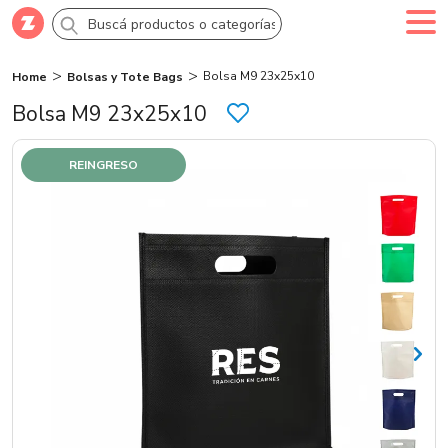
Bolsa M9 23x25x10
Home
Bolsas y Tote Bags
Comprar
Creá tu cuenta
Ingresá
Bolsa M9 23x25x10
Categorías
REINGRESO
SALE 70% OFF
Novedades
Campañas
Logo 24hs