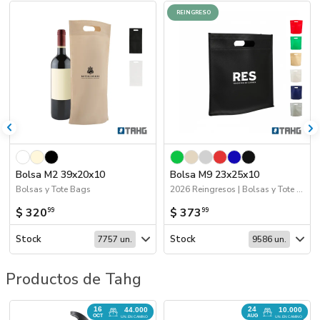
REINGRESO
Bolsa M2 39x20x10
Bolsa M9 23x25x10
Bolsas y Tote Bags
2026 Reingresos | Bolsas y Tote Bags
$ 320
$ 373
99
99
Stock
Stock
7757 un.
9586 un.
Productos de Tahg
16
24
44.000
10.000
OCT
AUG
UN. EN CAMINO
UN. EN CAMINO