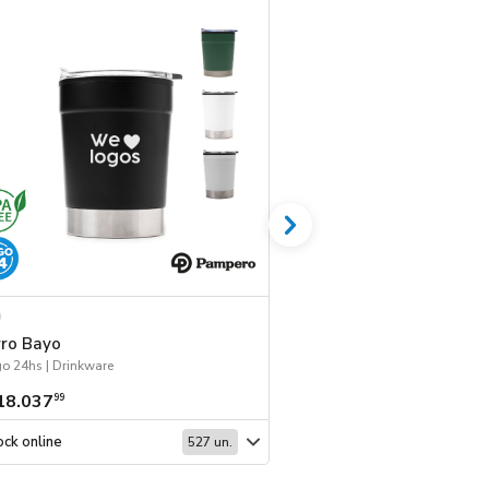
REINGRESO
rro Bayo
Campera Montana
o 24hs | Drinkware
18.037
$ 94.151
99
99
ck online
Stock online
527 un.