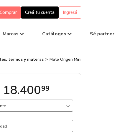
Comprar
Creá tu cuenta
Ingresá
Marcas
Catálogos
Sé partner
tes, termos y materas
Mate Origen Mini
 18.400
99
ante
erde / A.Inox/Hier
1690 un.
Blanco / A.Inox/Hier
55 un.