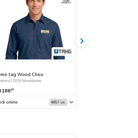
me tag Wood Chico
Llavero Ashton
ritorio | 2026 Novedades
Llaveros | 2026 Noveda
3188
$ 3518
99
99
ck online
Stock online
4857 un.