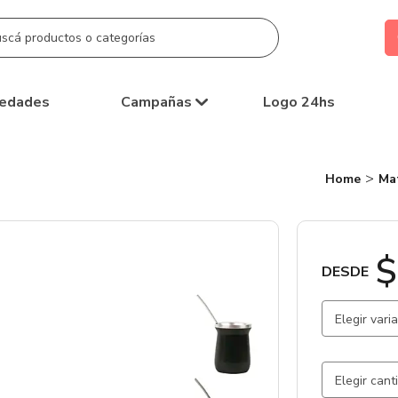
edades
Campañas
Logo 24hs
Home
Ma
$
DESDE
Elegir vari
Verde / V
Blanco / 