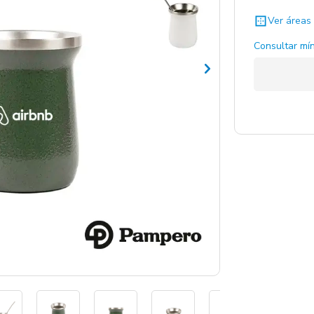
Ver áreas 
Negro / N
Consultar mín