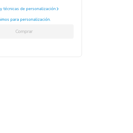
y técnicas de personalización
egro / A.Inox/Hier
Sin Stock
imos para personalización.
Comprar