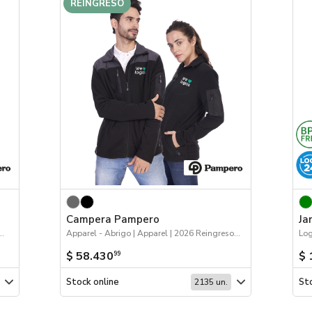
REINGRESO
Campera Pampero
Ja
26 Agro | Apparel | Workwear | 2026 Reingresos
Apparel - Abrigo | Apparel | 2026 Reingresos | Workwear
Log
$ 58.430
$ 
99
Stock online
Sto
2135 un.