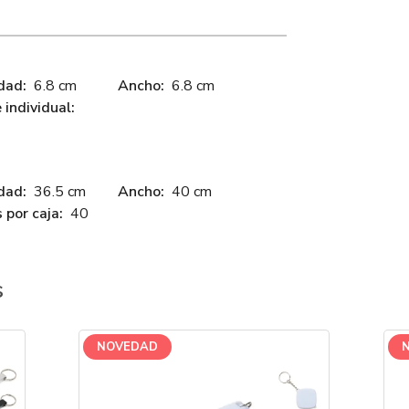
dad:
6.8 cm
Ancho:
6.8 cm
individual:
dad:
36.5 cm
Ancho:
40 cm
 por caja:
40
s
NOVEDAD