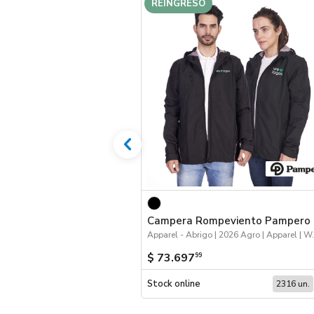
REINGRESO
Campera Rompeviento Pampero
Apparel - Abrigo | 20
$ 73.697
99
Stock online
2316 un.