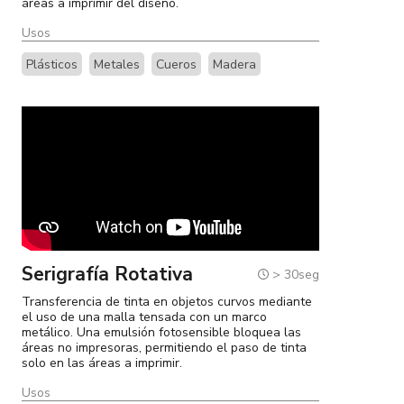
áreas a imprimir del diseño.
Marcas
Usos
Catálogos
Plásticos
Metales
Cueros
Madera
Sé partner
Serigrafía Rotativa
> 30seg
Transferencia de tinta en objetos curvos mediante
el uso de una malla tensada con un marco
metálico. Una emulsión fotosensible bloquea las
áreas no impresoras, permitiendo el paso de tinta
solo en las áreas a imprimir.
Usos