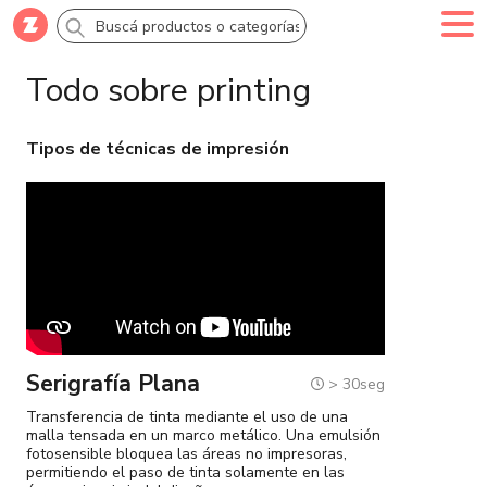
Todo sobre printing
Comprar
Creá tu cuenta
Ingresá
Tipos de técnicas de impresión
Categorías
SALE 70% OFF
Novedades
Campañas
Serigrafía Plana
> 30seg
Transferencia de tinta mediante el uso de una
Logo 24hs
malla tensada en un marco metálico. Una emulsión
fotosensible bloquea las áreas no impresoras,
permitiendo el paso de tinta solamente en las